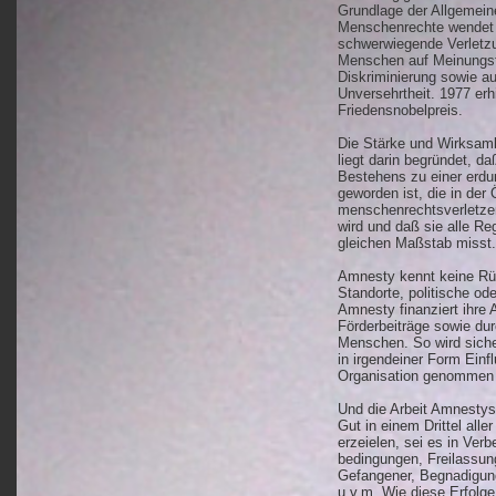
Grundlage der Allgemein
Menschenrechte wendet
schwerwiegende Verletz
Menschen auf Meinungsfre
Diskriminierung sowie au
Unversehrtheit. 1977 erh
Friedensnobelpreis.
Die Stärke und Wirksamk
liegt darin begründet, da
Bestehens zu einer er
geworden ist, die in der 
menschenrechtsverletze
wird und daß sie alle R
gleichen Maßstab misst.
Amnesty kennt keine Rü
Standorte, politische od
Amnesty finanziert ihre 
Förderbeiträge sowie du
Menschen. So wird sicher
in irgendeiner Form Einfl
Organisation genommen
Und die Arbeit Amnestys 
Gut in einem Drittel all
erzeielen, sei es in Ver
bedingungen, Freilassung
Gefangener, Begnadigun
u.v.m. Wie diese Erfolg